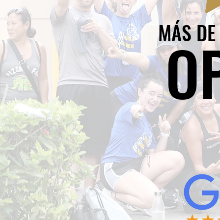
MÁS D
O