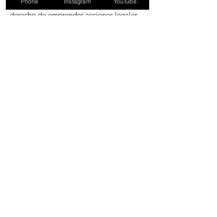
Phone
Instagram
YouTube
exige que los individuos tengan el
derecho de emprender acciones legales
contra los recolectores y procesadores de
datos que no cumplan con la ley.
Ley CAN-SPAM
ENLACES