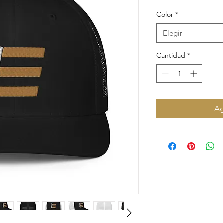
Color
*
Elegir
Cantidad
*
Ag