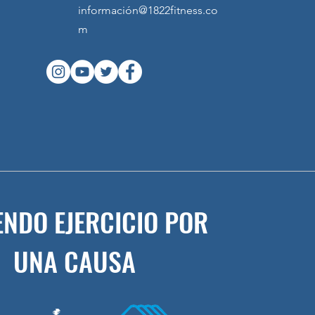
información@1822fitness.co
m
ENDO EJERCICIO POR
UNA CAUSA